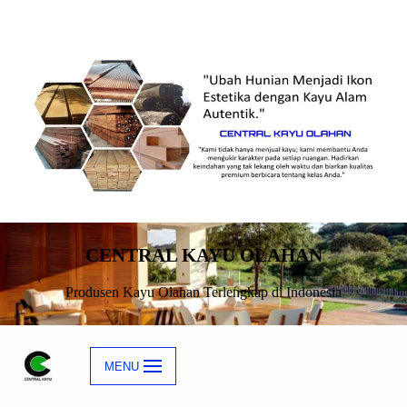
Skip
to
content
CENTRAL KAYU OLAHAN
Produsen Kayu Olahan Terlengkap di Indonesia
MENU