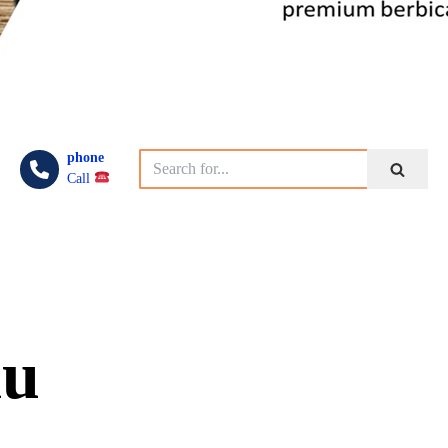
phone
Call
au