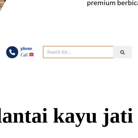
phone
Call
antai kayu jati