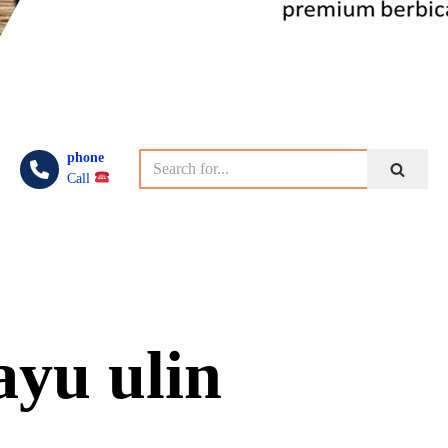
phone
Call
ayu ulin