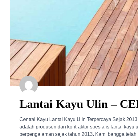
Lantai Kayu Ulin – C
Central Kayu Lantai Kayu Ulin Terpercaya Sejak 201
adalah produsen dan kontraktor spesialis lantai kayu u
berpengalaman sejak tahun 2013. Kami bangga telah