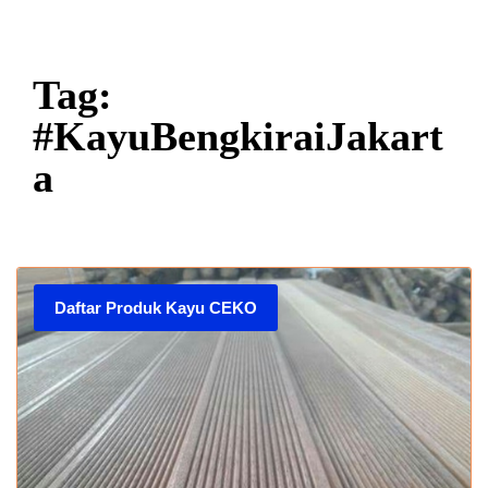
Tag:
#KayuBengkiraiJakart
a
Daftar Produk Kayu CEKO