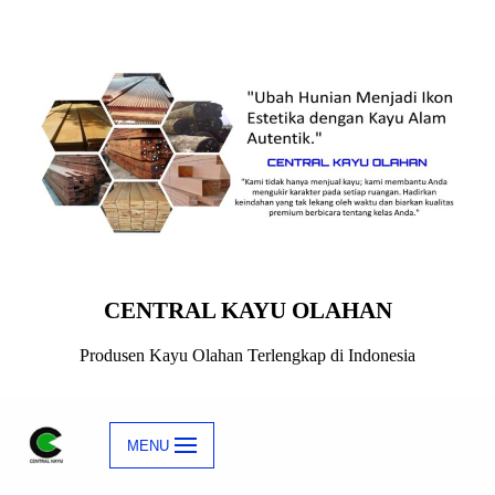
Skip
to
content
CENTRAL KAYU OLAHAN
Produsen Kayu Olahan Terlengkap di Indonesia
MENU