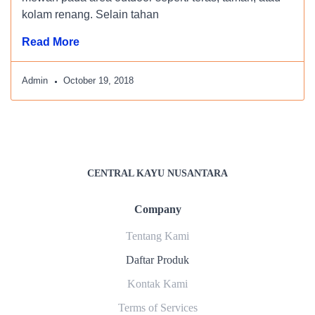
kolam renang. Selain tahan
Read More
Admin
October 19, 2018
CENTRAL KAYU NUSANTARA
Company
Tentang Kami
Daftar Produk
Kontak Kami
Terms of Services