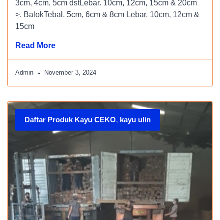
3cm, 4cm, 5cm dstLebar. 10cm, 12cm, 15cm & 20cm
>. BalokTebal. 5cm, 6cm & 8cm Lebar. 10cm, 12cm &
15cm
Read More
Admin
November 3, 2024
Daftar Produk Kayu CEKO
,
kayu ulin