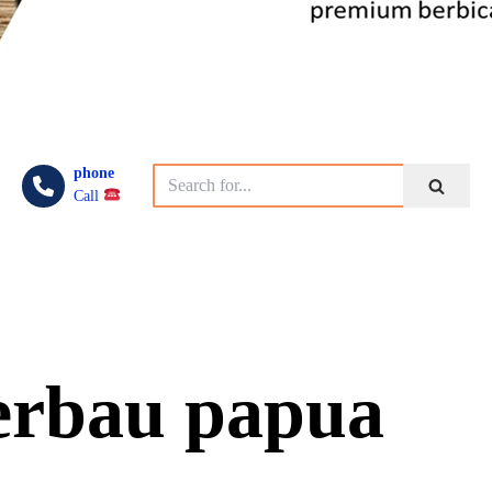
phone
Call
erbau papua