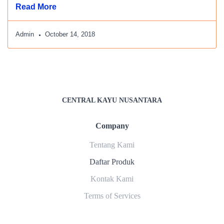
Read More
Admin
October 14, 2018
CENTRAL KAYU NUSANTARA
Company
Tentang Kami
Daftar Produk
Kontak Kami
Terms of Services