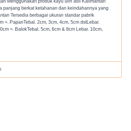
ntan Menggunakan produk kayu ulin asli Kalimantan
ka panjang berkat ketahanan dan keindahannya yang
ntan Tersedia berbagai ukuran standar pabrik
m >. PapanTebal. 2cm, 3cm, 4cm, 5cm dstLebar.
0cm >. BalokTebal. 5cm, 6cm & 8cm Lebar. 10cm,
8