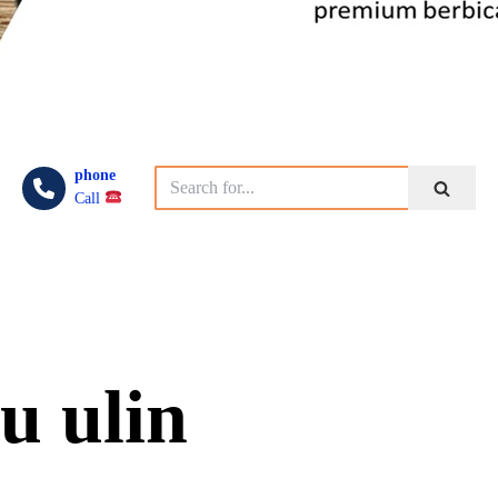
phone
Call
u ulin