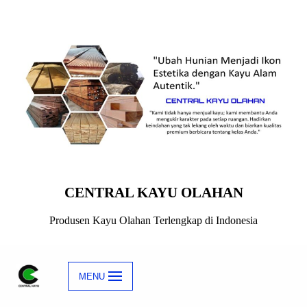
Skip
to
content
CENTRAL KAYU OLAHAN
Produsen Kayu Olahan Terlengkap di Indonesia
MENU