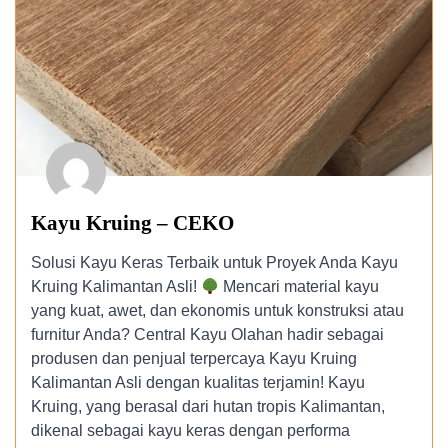
Kayu Kruing – CEKO
Solusi Kayu Keras Terbaik untuk Proyek Anda Kayu
Kruing Kalimantan Asli!
Mencari material kayu
yang kuat, awet, dan ekonomis untuk konstruksi atau
furnitur Anda? Central Kayu Olahan hadir sebagai
produsen dan penjual terpercaya Kayu Kruing
Kalimantan Asli dengan kualitas terjamin! Kayu
Kruing, yang berasal dari hutan tropis Kalimantan,
dikenal sebagai kayu keras dengan performa