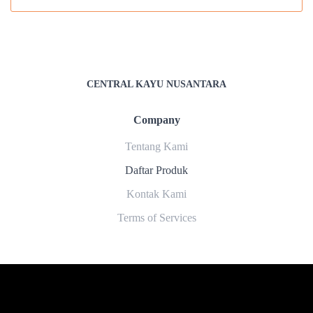
CENTRAL KAYU NUSANTARA
Company
Tentang Kami
Daftar Produk
Kontak Kami
Terms of Services
Copyright © 2013 Central Kayu Nusantara