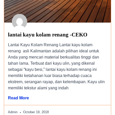
lantai kayu kolam renang -CEKO
Lantai Kayu Kolam Renang Lantai kayu kolam
renang asli Kalimantan adalah pilihan ideal untuk
Anda yang mencari material berkualitas tinggi dan
tahan lama. Terbuat dari kayu ulin, yang dikenal
sebagai “kayu besi,” lantai kayu kolam renang ini
memiliki ketahanan luar biasa terhadap cuaca
ekstrem, serangan rayap, dan kelembapan. Kayu ulin
memiliki tekstur alami yang indah
Read More
Admin
October 19, 2018