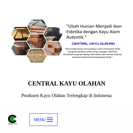
Skip
to
content
CENTRAL KAYU OLAHAN
Produsen Kayu Olahan Terlengkap di Indonesia
MENU