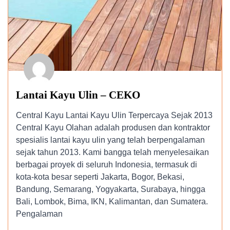
Lantai Kayu Ulin – CEKO
Central Kayu Lantai Kayu Ulin Terpercaya Sejak 2013
Central Kayu Olahan adalah produsen dan kontraktor
spesialis lantai kayu ulin yang telah berpengalaman
sejak tahun 2013. Kami bangga telah menyelesaikan
berbagai proyek di seluruh Indonesia, termasuk di
kota-kota besar seperti Jakarta, Bogor, Bekasi,
Bandung, Semarang, Yogyakarta, Surabaya, hingga
Bali, Lombok, Bima, IKN, Kalimantan, dan Sumatera.
Pengalaman