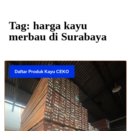
Tag: harga kayu
merbau di Surabaya
Daftar Produk Kayu CEKO