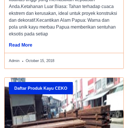
Anda.Ketahanan Luar Biasa: Tahan terhadap cuaca
ekstrem dan kerusakan, ideal untuk proyek konstruksi
dan dekoratif.Kecantikan Alam Papua: Warna dan
pola unik kayu merbau Papua memberikan sentuhan
eksotis pada setiap
Read More
Admin
October 15, 2018
Daftar Produk Kayu CEKO