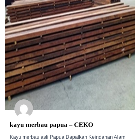
kayu merbau papua – CEKO
Kayu merbau asli Papua Dapatkan Keindahan Alam