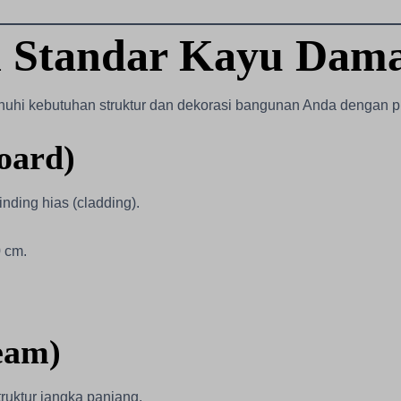
n Standar Kayu Dam
hi kebutuhan struktur dan dekorasi bangunan Anda dengan pre
oard)
dinding hias (cladding).
0 cm.
eam)
uktur jangka panjang.