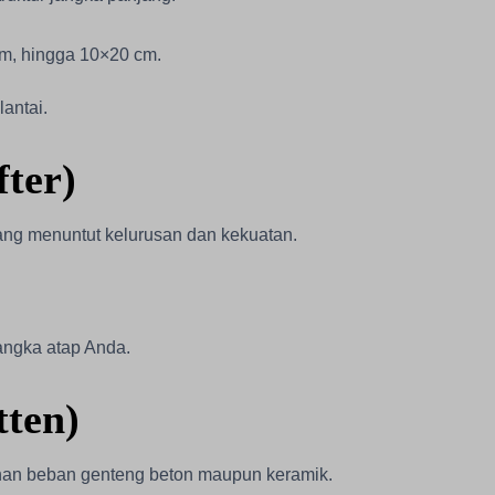
m, hingga 10×20 cm.
antai.
ter)
yang menuntut kelurusan dan kekuatan.
rangka atap Anda.
tten)
han beban genteng beton maupun keramik.