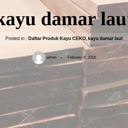
kayu damar lau
Posted in :
Daftar Produk Kayu CEKO
,
kayu damar laut
admin
February 8, 2018