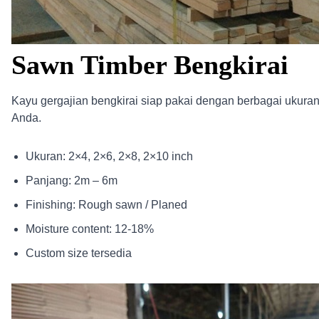
Sawn Timber Bengkirai
Kayu gergajian bengkirai siap pakai dengan berbagai ukura
Anda.
Ukuran: 2×4, 2×6, 2×8, 2×10 inch
Panjang: 2m – 6m
Finishing: Rough sawn / Planed
Moisture content: 12-18%
Custom size tersedia