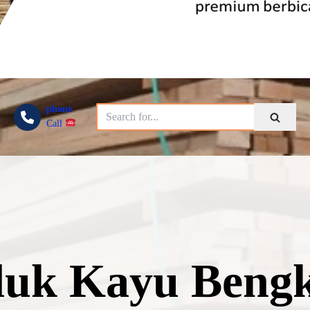
phone
Call
duk Kayu Bengk