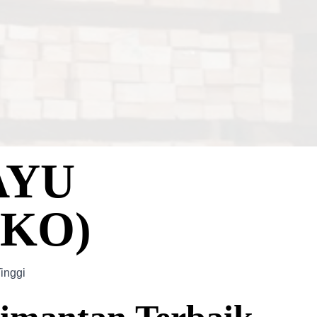
AYU
KO)
inggi